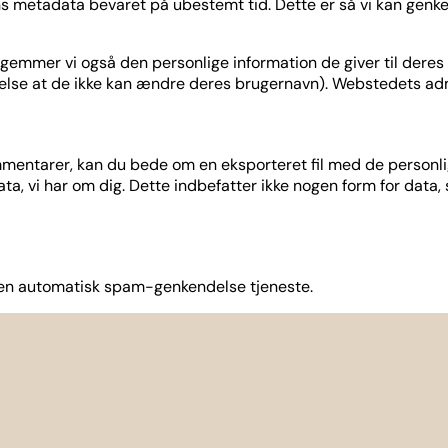
ens metadata bevaret på ubestemt tid. Dette er så vi kan g
mmer vi også den personlige information de giver til deres bru
gelse at de ikke kan ændre deres brugernavn). Webstedets adm
mmentarer, kan du bede om en eksporteret fil med de personlige
ata, vi har om dig. Dette indbefatter ikke nogen form for data,
 en automatisk spam-genkendelse tjeneste.