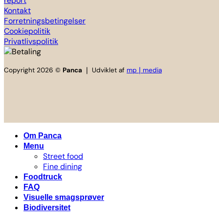
Kontakt
Forretningsbetingelser
Cookiepolitik
Privatlivspolitik
Copyright 2026 ©
Panca
❘ Udviklet af
mp❘media
Om Panca
Menu
Street food
Fine dining
Foodtruck
FAQ
Visuelle smagsprøver
Biodiversitet